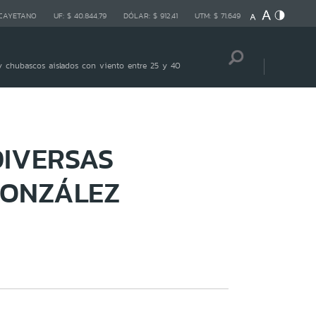
 CAYETANO
UF:
$ 40.844,79
DÓLAR:
$ 912,41
UTM:
$ 71.649
 chubascos aislados con viento entre 25 y 40
IVERSAS
GONZÁLEZ