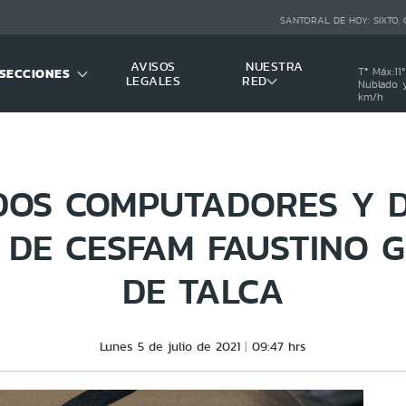
SANTORAL DE HOY:
SIXTO,
AVISOS
NUESTRA
SECCIONES
Tª Máx:
11
º
LEGALES
RED
Nublado y
km/h
DOS COMPUTADORES Y D
S DE CESFAM FAUSTINO 
DE TALCA
Lunes 5 de julio de 2021
09:47 hrs