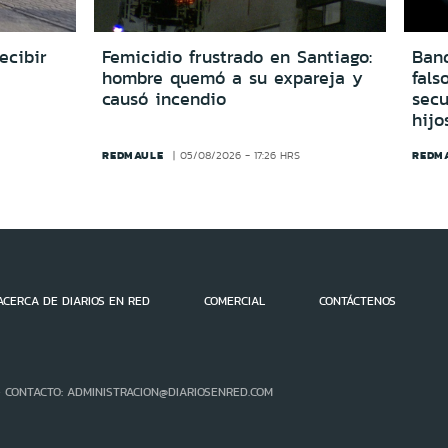
ecibir
Femicidio frustrado en Santiago:
Ban
hombre quemó a su expareja y
fals
causó incendio
secu
hijo
REDMAULE
REDM
05/08/2026 - 17:26 HRS
ACERCA DE DIARIOS EN RED
COMERCIAL
CONTÁCTENOS
- CONTACTO: ADMINISTRACION@DIARIOSENRED.COM