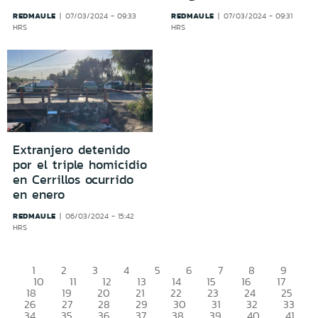
REDMAULE
REDMAULE
07/03/2024 - 09:33
07/03/2024 - 09:31
HRS
HRS
Extranjero detenido
por el triple homicidio
en Cerrillos ocurrido
en enero
REDMAULE
06/03/2024 - 15:42
HRS
1
2
3
4
5
6
7
8
9
10
11
12
13
14
15
16
17
18
19
20
21
22
23
24
25
26
27
28
29
30
31
32
33
34
35
36
37
38
39
40
41