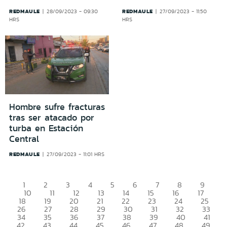
REDMAULE
REDMAULE
28/09/2023 - 09:30
27/09/2023 - 11:50
HRS
HRS
Hombre sufre fracturas
tras ser atacado por
turba en Estación
Central
REDMAULE
27/09/2023 - 11:01 HRS
1
2
3
4
5
6
7
8
9
10
11
12
13
14
15
16
17
18
19
20
21
22
23
24
25
26
27
28
29
30
31
32
33
34
35
36
37
38
39
40
41
42
43
44
45
46
47
48
49