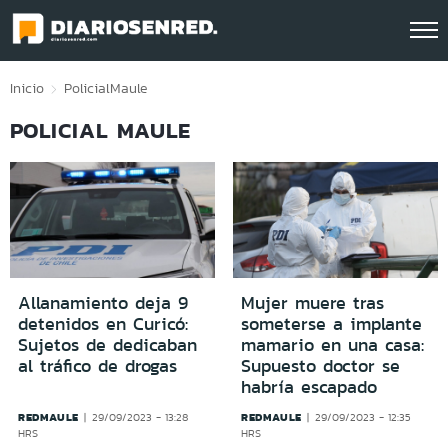
Click acá para ir directamente al contenido
Inicio
Policial
Maule
POLICIAL MAULE
Allanamiento deja 9
Mujer muere tras
detenidos en Curicó:
someterse a implante
Sujetos de dedicaban
mamario en una casa:
al tráfico de drogas
Supuesto doctor se
habría escapado
REDMAULE
REDMAULE
29/09/2023 - 13:28
29/09/2023 - 12:35
HRS
HRS