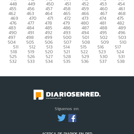
448
449
450
451
452
453
454
455
456
457
458
459
460
461
462
463
464
465
466
467
468
469
470
471
472
473
474
475
476
477
478
479
480
481
482
483
484
485
486
487
488
489
490
491
492
493
494
495
496
497
498
499
500
501
502
503
504
505
506
507
508
509
510
511
512
513
514
515
516
517
518
519
520
521
522
523
524
525
526
527
528
529
530
531
532
533
534
535
536
537
538
Síguenos en:
ACERCA DE DIARIOS EN RED