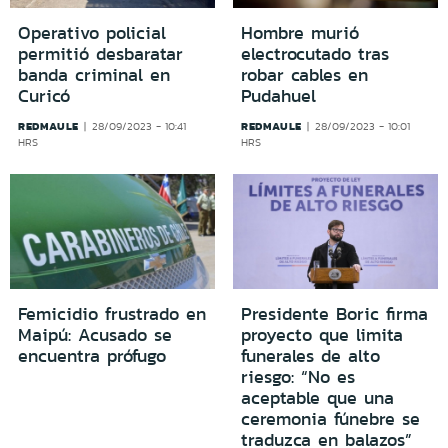
Operativo policial
Hombre murió
permitió desbaratar
electrocutado tras
banda criminal en
robar cables en
Curicó
Pudahuel
REDMAULE
REDMAULE
28/09/2023 - 10:41
28/09/2023 - 10:01
HRS
HRS
Femicidio frustrado en
Presidente Boric firma
Maipú: Acusado se
proyecto que limita
encuentra prófugo
funerales de alto
riesgo: “No es
aceptable que una
ceremonia fúnebre se
traduzca en balazos”