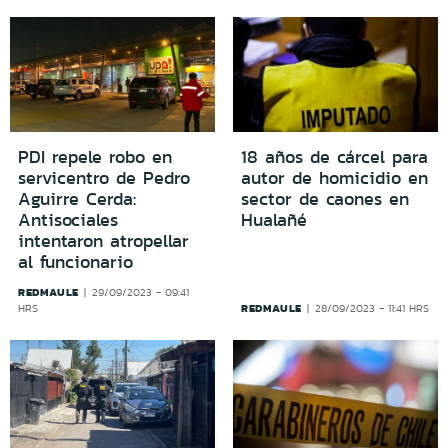
PDI repele robo en
18 años de cárcel para
servicentro de Pedro
autor de homicidio en
Aguirre Cerda:
sector de caones en
Antisociales
Hualañé
intentaron atropellar
al funcionario
REDMAULE
29/09/2023 - 09:41
REDMAULE
HRS
28/09/2023 - 11:41 HRS