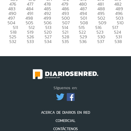
476
477
478
479
480
481
482
483
484
485
486
487
488
489
490
491
492
493
494
495
496
497
498
499
500
501
502
503
504
505
506
507
508
509
510
511
512
513
514
515
516
517
518
519
520
521
522
523
524
525
526
527
528
529
530
531
532
533
534
535
536
537
538
Síguenos en:
ACERCA DE DIARIOS EN RED
COMERCIAL
CONTÁCTENOS