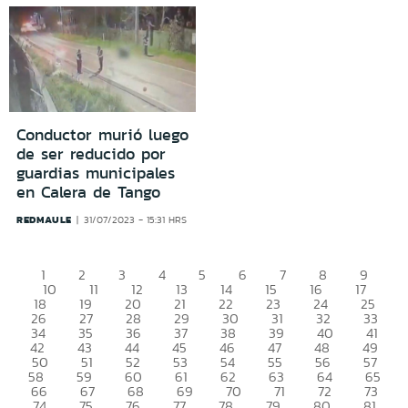
Conductor murió luego
de ser reducido por
guardias municipales
en Calera de Tango
REDMAULE
31/07/2023 - 15:31 HRS
1
2
3
4
5
6
7
8
9
10
11
12
13
14
15
16
17
18
19
20
21
22
23
24
25
26
27
28
29
30
31
32
33
34
35
36
37
38
39
40
41
42
43
44
45
46
47
48
49
50
51
52
53
54
55
56
57
58
59
60
61
62
63
64
65
66
67
68
69
70
71
72
73
74
75
76
77
78
79
80
81