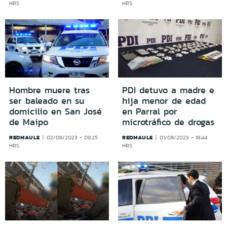
HRS
HRS
Hombre muere tras
PDI detuvo a madre e
ser baleado en su
hija menor de edad
domicilio en San José
en Parral por
de Maipo
microtráfico de drogas
REDMAULE
REDMAULE
02/08/2023 - 09:25
01/08/2023 - 18:44
HRS
HRS