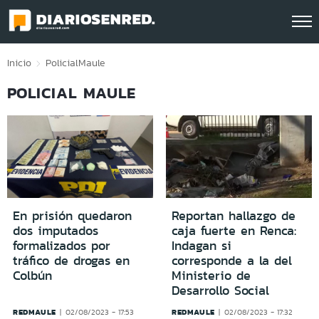
Click acá para ir directamente al contenido
Inicio
Policial
Maule
POLICIAL MAULE
En prisión quedaron
Reportan hallazgo de
dos imputados
caja fuerte en Renca:
formalizados por
Indagan si
tráfico de drogas en
corresponde a la del
Colbún
Ministerio de
Desarrollo Social
REDMAULE
REDMAULE
02/08/2023 - 17:53
02/08/2023 - 17:32