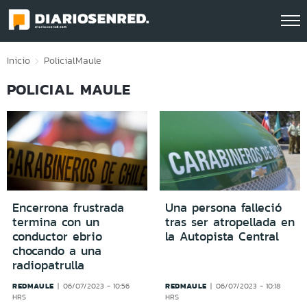
Click acá para ir directamente al contenido
Inicio
Policial
Maule
POLICIAL MAULE
Encerrona frustrada
Una persona falleció
termina con un
tras ser atropellada en
conductor ebrio
la Autopista Central
chocando a una
radiopatrulla
REDMAULE
REDMAULE
06/07/2023 - 10:56
06/07/2023 - 10:18
HRS
HRS