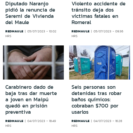
Diputado Naranjo
Violento accidente de
pidió la renuncia de
tránsito deja dos
Seremi de Vivienda
víctimas fatales en
del Maule
Romeral
REDMAULE
REDMAULE
05/07/2023 - 10:02
05/07/2023 - 09:36
HRS
HRS
Carabinero dado de
Seis personas son
baja tras dar muerte
detenidas tras robar
a joven en Maipú
baños químicos:
quedó en prisión
cobraban $700 por
preventiva
usarlos
REDMAULE
REDMAULE
04/07/2023 - 18:49
04/07/2023 - 16:28
HRS
HRS