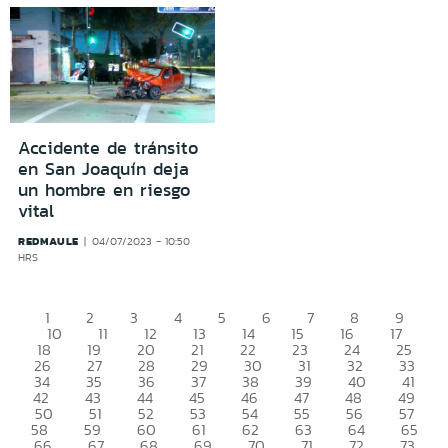
Accidente de tránsito
en San Joaquín deja
un hombre en riesgo
vital
REDMAULE
04/07/2023 - 10:50
HRS
1
2
3
4
5
6
7
8
9
10
11
12
13
14
15
16
17
18
19
20
21
22
23
24
25
26
27
28
29
30
31
32
33
34
35
36
37
38
39
40
41
42
43
44
45
46
47
48
49
50
51
52
53
54
55
56
57
58
59
60
61
62
63
64
65
66
67
68
69
70
71
72
73