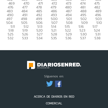
469
470
471
472
473
474
475
476
477
478
479
480
481
482
483
484
485
486
487
488
489
490
491
492
493
494
495
496
497
498
499
500
501
502
503
504
505
506
507
508
509
510
511
512
513
514
515
516
517
518
519
520
521
522
523
524
525
526
527
528
529
530
531
532
533
534
535
536
537
538
Síguenos en:
ACERCA DE DIARIOS EN RED
COMERCIAL