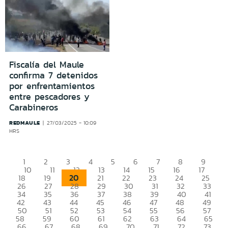
Fiscalía del Maule
confirma 7 detenidos
por enfrentamientos
entre pescadores y
Carabineros
REDMAULE
27/03/2025 - 10:09
HRS
1
2
3
4
5
6
7
8
9
10
11
12
13
14
15
16
17
20
18
19
21
22
23
24
25
26
27
28
29
30
31
32
33
34
35
36
37
38
39
40
41
42
43
44
45
46
47
48
49
50
51
52
53
54
55
56
57
58
59
60
61
62
63
64
65
66
67
68
69
70
71
72
73