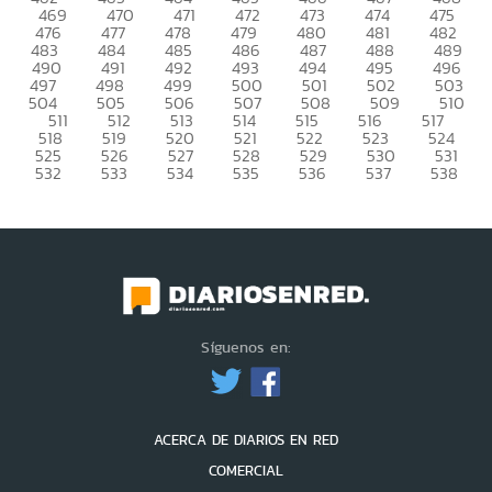
469
470
471
472
473
474
475
476
477
478
479
480
481
482
483
484
485
486
487
488
489
490
491
492
493
494
495
496
497
498
499
500
501
502
503
504
505
506
507
508
509
510
511
512
513
514
515
516
517
518
519
520
521
522
523
524
525
526
527
528
529
530
531
532
533
534
535
536
537
538
Síguenos en:
ACERCA DE DIARIOS EN RED
COMERCIAL