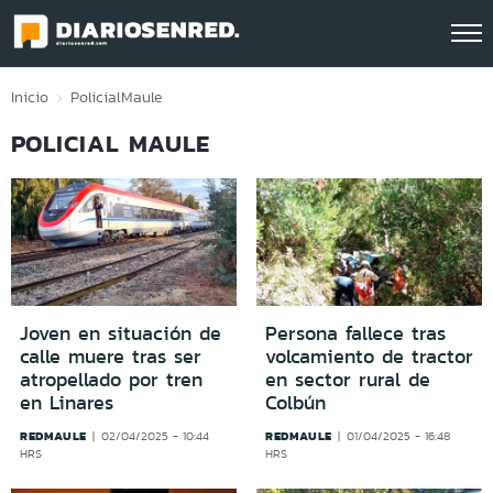
Click acá para ir directamente al contenido
Inicio
Policial
Maule
POLICIAL MAULE
Joven en situación de
Persona fallece tras
calle muere tras ser
volcamiento de tractor
atropellado por tren
en sector rural de
en Linares
Colbún
REDMAULE
REDMAULE
02/04/2025 - 10:44
01/04/2025 - 16:48
HRS
HRS