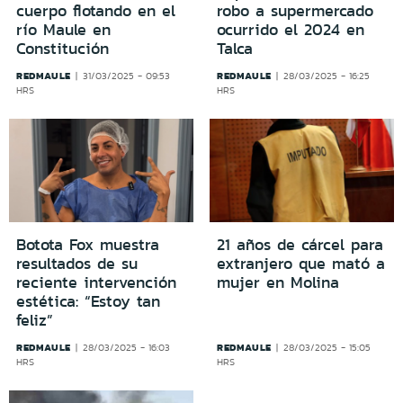
cuerpo flotando en el
robo a supermercado
río Maule en
ocurrido el 2024 en
Constitución
Talca
REDMAULE
REDMAULE
31/03/2025 - 09:53
28/03/2025 - 16:25
HRS
HRS
Botota Fox muestra
21 años de cárcel para
resultados de su
extranjero que mató a
reciente intervención
mujer en Molina
estética: “Estoy tan
feliz”
REDMAULE
REDMAULE
28/03/2025 - 16:03
28/03/2025 - 15:05
HRS
HRS