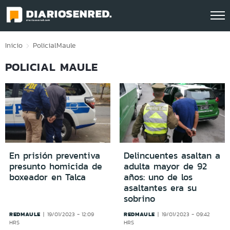
Click acá para ir directamente al contenido
Inicio
Policial
Maule
POLICIAL MAULE
En prisión preventiva
Delincuentes asaltan a
presunto homicida de
adulta mayor de 92
boxeador en Talca
años: uno de los
asaltantes era su
sobrino
REDMAULE
REDMAULE
19/01/2023 - 12:09
19/01/2023 - 09:42
HRS
HRS