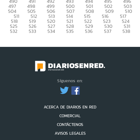
490
491
492
493
494
495
496
497
498
499
500
501
502
503
504
505
506
507
508
509
510
511
512
513
514
515
516
517
518
519
520
521
522
523
524
525
526
527
528
529
530
531
532
533
534
535
536
537
538
Síguenos en:
ACERCA DE DIARIOS EN RED
COMERCIAL
CONTÁCTENOS
AVISOS LEGALES