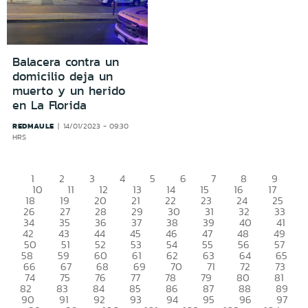
Balacera contra un
domicilio deja un
muerto y un herido
en La Florida
REDMAULE
14/01/2023 - 09:30
HRS
1
2
3
4
5
6
7
8
9
10
11
12
13
14
15
16
17
18
19
20
21
22
23
24
25
26
27
28
29
30
31
32
33
34
35
36
37
38
39
40
41
42
43
44
45
46
47
48
49
50
51
52
53
54
55
56
57
58
59
60
61
62
63
64
65
66
67
68
69
70
71
72
73
74
75
76
77
78
79
80
81
82
83
84
85
86
87
88
89
90
91
92
93
94
95
96
97