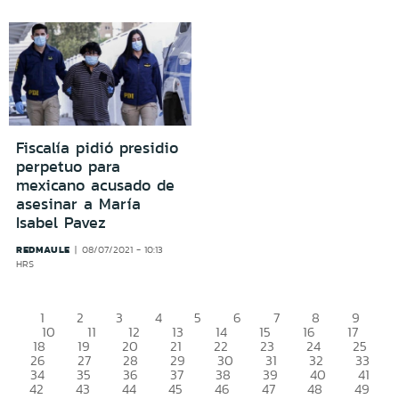
Fiscalía pidió presidio
perpetuo para
mexicano acusado de
asesinar a María
Isabel Pavez
REDMAULE
08/07/2021 - 10:13
HRS
1
2
3
4
5
6
7
8
9
10
11
12
13
14
15
16
17
18
19
20
21
22
23
24
25
26
27
28
29
30
31
32
33
34
35
36
37
38
39
40
41
42
43
44
45
46
47
48
49