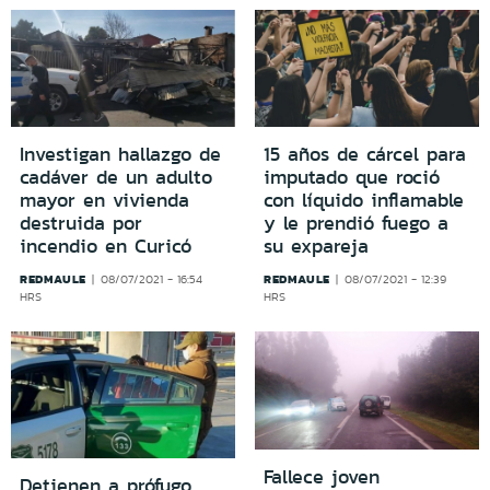
Investigan hallazgo de
15 años de cárcel para
cadáver de un adulto
imputado que roció
mayor en vivienda
con líquido inflamable
destruida por
y le prendió fuego a
incendio en Curicó
su expareja
REDMAULE
REDMAULE
08/07/2021 - 16:54
08/07/2021 - 12:39
HRS
HRS
Fallece joven
Detienen a prófugo