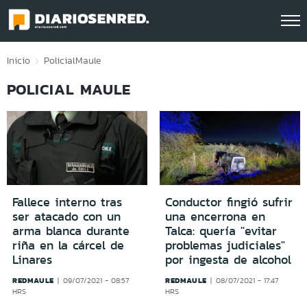
Click acá para ir directamente al contenido
Inicio
Policial
Maule
POLICIAL MAULE
Fallece interno tras
Conductor fingió sufrir
ser atacado con un
una encerrona en
arma blanca durante
Talca: quería "evitar
riña en la cárcel de
problemas judiciales"
Linares
por ingesta de alcohol
REDMAULE
REDMAULE
09/07/2021 - 08:57
08/07/2021 - 17:47
HRS
HRS