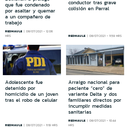
conductor tras grave
que fue condenado
colisión en Parral
por asaltar y quemar
a un compañero de
trabajo
REDMAULE
08/07/2021 - 12:06
REDMAULE
HRS
08/07/2021 - 11:59 HRS
Adolescente fue
Arraigo nacional para
detenido por
paciente “cero” de
homicidio de un joven
variante Delta y dos
tras el robo de celular
familiares directos por
incumplir medidas
sanitarias
REDMAULE
08/07/2021 - 10:44
REDMAULE
08/07/2021 - 11:19 HRS
HRS