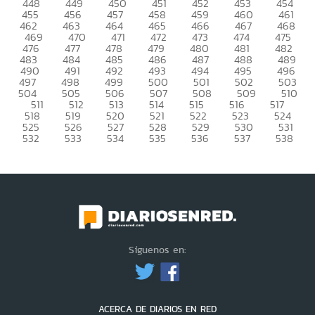
448
449
450
451
452
453
454
455
456
457
458
459
460
461
462
463
464
465
466
467
468
469
470
471
472
473
474
475
476
477
478
479
480
481
482
483
484
485
486
487
488
489
490
491
492
493
494
495
496
497
498
499
500
501
502
503
504
505
506
507
508
509
510
511
512
513
514
515
516
517
518
519
520
521
522
523
524
525
526
527
528
529
530
531
532
533
534
535
536
537
538
Síguenos en:
ACERCA DE DIARIOS EN RED