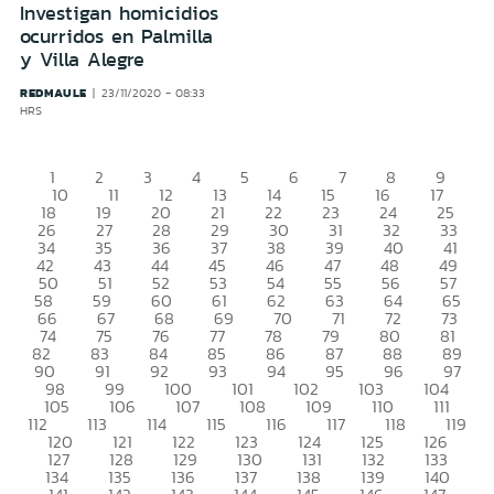
Investigan homicidios
ocurridos en Palmilla
y Villa Alegre
REDMAULE
23/11/2020 - 08:33
HRS
1
2
3
4
5
6
7
8
9
10
11
12
13
14
15
16
17
18
19
20
21
22
23
24
25
26
27
28
29
30
31
32
33
34
35
36
37
38
39
40
41
42
43
44
45
46
47
48
49
50
51
52
53
54
55
56
57
58
59
60
61
62
63
64
65
66
67
68
69
70
71
72
73
74
75
76
77
78
79
80
81
82
83
84
85
86
87
88
89
90
91
92
93
94
95
96
97
98
99
100
101
102
103
104
105
106
107
108
109
110
111
112
113
114
115
116
117
118
119
120
121
122
123
124
125
126
127
128
129
130
131
132
133
134
135
136
137
138
139
140