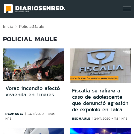
Click acá para ir directamente al contenido
Inicio
Policial
Maule
POLICIAL MAULE
Voraz incendio afectó
Fiscalía se refiere a
vivienda en Linares
caso de adolescente
que denunció agresión
de expololo en Talca
REDMAULE
24/11/2020 - 13:05
REDMAULE
HRS
24/11/2020 - 11:34 HRS