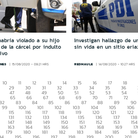
abría violado a su hijo
Investigan hallazgo de u
r de la cárcel por indulto
sin vida en un sitio eria
ivo
NES
REDMAULE
15/08/2020 - 09:21 HRS
14/08/2020 - 10:27 HRS
10
11
12
13
14
15
16
17
18
29
30
31
32
33
34
35
36
47
48
49
50
51
52
53
54
65
66
67
68
69
70
71
72
82
83
84
85
86
87
88
89
90
99
100
101
102
103
104
105
106
115
116
117
118
119
120
121
122
131
132
133
134
135
136
137
138
147
148
149
150
151
152
153
154
163
164
165
166
167
168
169
17
179
180
181
182
183
184
185
186
94
195
196
197
198
199
200
201