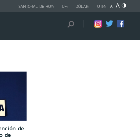
SANTORAL DE HOY:
UF:
DÓLAR:
UTM:
tención de
to de