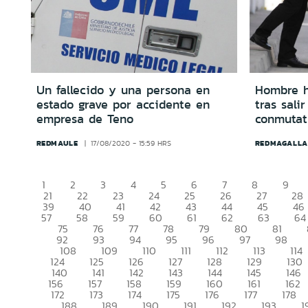
Un fallecido y una persona en
Hombre h
estado grave por accidente en
tras sali
empresa de Teno
conmutat
REDMAULE
REDMAGALLA
17/08/2020 - 15:59 HRS
1
2
3
4
5
6
7
8
9
21
22
23
24
25
26
27
28
39
40
41
42
43
44
45
46
57
58
59
60
61
62
63
64
75
76
77
78
79
80
81
92
93
94
95
96
97
98
108
109
110
111
112
113
114
124
125
126
127
128
129
130
140
141
142
143
144
145
146
156
157
158
159
160
161
162
172
173
174
175
176
177
178
188
189
190
191
192
193
1