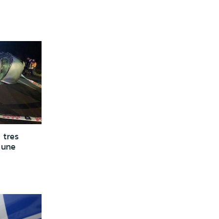
 tres
 une