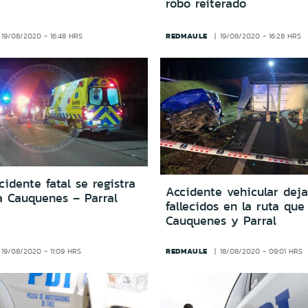
robo reiterado
REDMAULE
19/08/2020 - 16:48 HRS
19/08/2020 - 16:28 HRS
idente fatal se registra
Accidente vehicular deja
a Cauquenes – Parral
fallecidos en la ruta que
Cauquenes y Parral
REDMAULE
19/08/2020 - 11:09 HRS
18/08/2020 - 09:01 HRS