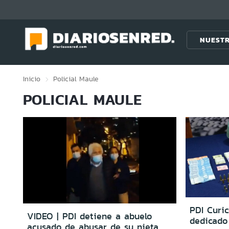
Click acá para ir directamente al contenido
NUESTR
Inicio
Policial
Maule
POLICIAL MAULE
PDI Curic
VIDEO | PDI detiene a abuelo
dedicado 
acusado de abusar de su nieta