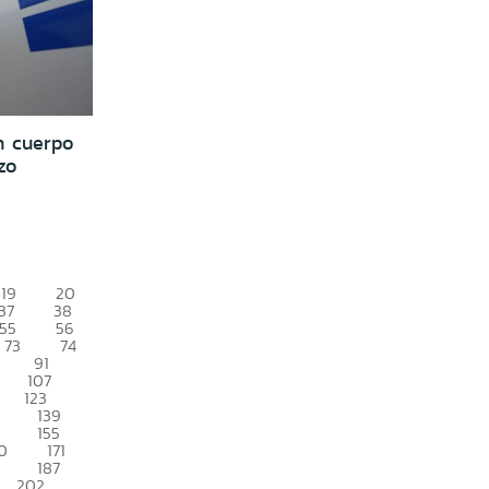
n cuerpo
zo
19
20
37
38
55
56
73
74
91
107
123
139
155
0
171
187
202