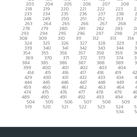
203
204
205
206
207
208
218
219
220
221
222
223
2
233
234
235
236
237
238
248
249
250
251
252
253
2
263
264
265
266
267
268
278
279
280
281
282
283
2
293
294
295
296
297
298
2
308
309
310
311
312
313
314
324
325
326
327
328
329
339
340
341
342
343
344
354
355
356
357
358
359
3
369
370
371
372
373
374
3
384
385
386
387
388
389
399
400
401
402
403
404
414
415
416
417
418
419
4
429
430
431
432
433
434
444
445
446
447
448
449
459
460
461
462
463
464
474
475
476
477
478
479
4
489
490
491
492
493
494
4
504
505
506
507
508
509
519
520
521
522
523
524
5
534