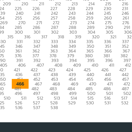
209
210
211
212
213
214
215
216
24
225
226
227
228
229
230
231
239
240
241
242
243
244
245
246
54
255
256
257
258
259
260
261
269
270
271
272
273
274
275
276
84
285
286
287
288
289
290
291
99
300
301
302
303
304
305
306
315
316
317
318
319
320
321
32
330
331
332
333
334
335
336
337
345
346
347
348
349
350
351
352
60
361
362
363
364
365
366
367
75
376
377
378
379
380
381
382
390
391
392
393
394
395
396
397
405
406
407
408
409
410
411
412
20
421
422
423
424
425
426
427
435
436
437
438
439
440
441
442
450
451
452
453
454
455
456
457
466
465
467
468
469
470
471
472
80
481
482
483
484
485
486
487
95
496
497
498
499
500
501
502
510
511
512
513
514
515
516
517
25
526
527
528
529
530
531
532
535
536
537
538