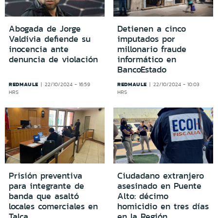
Abogada de Jorge
Detienen a cinco
Valdivia defiende su
imputados por
inocencia ante
millonario fraude
denuncia de violación
informático en
BancoEstado
REDMAULE
REDMAULE
22/10/2024 - 16:59
22/10/2024 - 10:03
HRS
HRS
Prisión preventiva
Ciudadano extranjero
para integrante de
asesinado en Puente
banda que asaltó
Alto: décimo
locales comerciales en
homicidio en tres días
Talca
en la Región