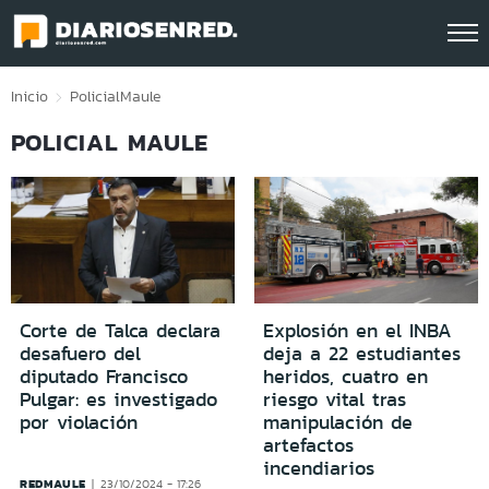
Click acá para ir directamente al contenido
Inicio
Policial
Maule
POLICIAL MAULE
Corte de Talca declara
Explosión en el INBA
desafuero del
deja a 22 estudiantes
diputado Francisco
heridos, cuatro en
Pulgar: es investigado
riesgo vital tras
por violación
manipulación de
artefactos
incendiarios
REDMAULE
23/10/2024 - 17:26