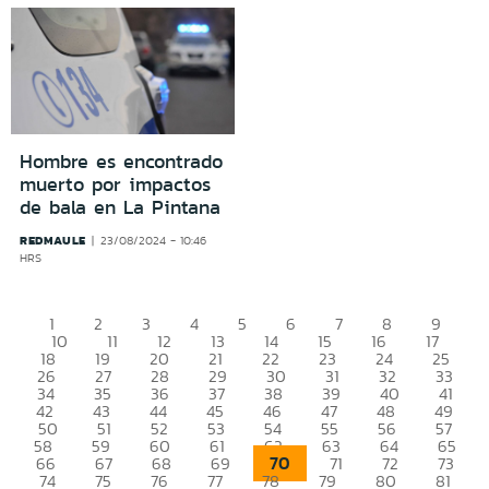
Hombre es encontrado
muerto por impactos
de bala en La Pintana
REDMAULE
23/08/2024 - 10:46
HRS
1
2
3
4
5
6
7
8
9
10
11
12
13
14
15
16
17
18
19
20
21
22
23
24
25
26
27
28
29
30
31
32
33
34
35
36
37
38
39
40
41
42
43
44
45
46
47
48
49
50
51
52
53
54
55
56
57
58
59
60
61
62
63
64
65
70
66
67
68
69
71
72
73
74
75
76
77
78
79
80
81