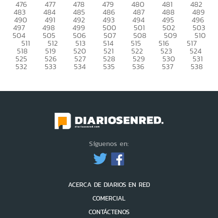
476
477
478
479
480
481
482
483
484
485
486
487
488
489
490
491
492
493
494
495
496
497
498
499
500
501
502
503
504
505
506
507
508
509
510
511
512
513
514
515
516
517
518
519
520
521
522
523
524
525
526
527
528
529
530
531
532
533
534
535
536
537
538
Síguenos en:
ACERCA DE DIARIOS EN RED
COMERCIAL
CONTÁCTENOS