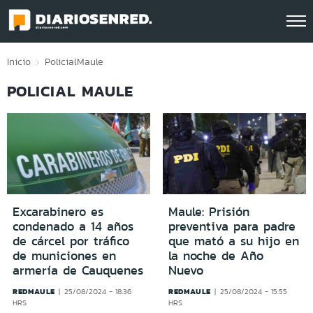
Click acá para ir directamente al contenido
Inicio
Policial
Maule
POLICIAL MAULE
Excarabinero es
Maule: Prisión
condenado a 14 años
preventiva para padre
de cárcel por tráfico
que mató a su hijo en
de municiones en
la noche de Año
armería de Cauquenes
Nuevo
REDMAULE
REDMAULE
25/08/2024 - 18:36
25/08/2024 - 15:55
HRS
HRS