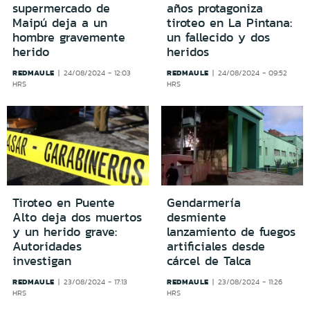
supermercado de
años protagoniza
Maipú deja a un
tiroteo en La Pintana:
hombre gravemente
un fallecido y dos
herido
heridos
REDMAULE
REDMAULE
24/08/2024 - 12:03
24/08/2024 - 09:52
HRS
HRS
Tiroteo en Puente
Gendarmería
Alto deja dos muertos
desmiente
y un herido grave:
lanzamiento de fuegos
Autoridades
artificiales desde
investigan
cárcel de Talca
REDMAULE
REDMAULE
23/08/2024 - 17:13
23/08/2024 - 11:26
HRS
HRS