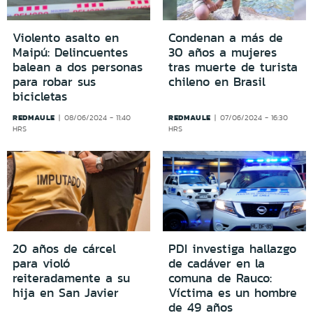
Violento asalto en
Condenan a más de
Maipú: Delincuentes
30 años a mujeres
balean a dos personas
tras muerte de turista
para robar sus
chileno en Brasil
bicicletas
REDMAULE
REDMAULE
08/06/2024 - 11:40
07/06/2024 - 16:30
HRS
HRS
20 años de cárcel
PDI investiga hallazgo
para violó
de cadáver en la
reiteradamente a su
comuna de Rauco:
hija en San Javier
Víctima es un hombre
de 49 años