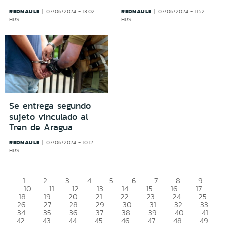
REDMAULE
REDMAULE
07/06/2024 - 13:02
07/06/2024 - 11:52
HRS
HRS
Se entrega segundo
sujeto vinculado al
Tren de Aragua
REDMAULE
07/06/2024 - 10:12
HRS
1
2
3
4
5
6
7
8
9
10
11
12
13
14
15
16
17
18
19
20
21
22
23
24
25
26
27
28
29
30
31
32
33
34
35
36
37
38
39
40
41
42
43
44
45
46
47
48
49