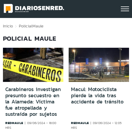
Click acá para ir directamente al contenido
Inicio
Policial
Maule
POLICIAL MAULE
Carabineros investigan
Macul: Motociclista
presunto secuestro en
pierde la vida tras
la Alameda: Víctima
accidente de tránsito
fue atropellada y
sustraída por sujetos
REDMAULE
REDMAULE
09/06/2024 - 18:00
09/06/2024 - 12:05
HRS
HRS