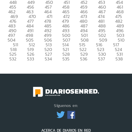
448
449
450
451
452
453
454
455
456
457
458
459
460
461
462
463
464
465
466
467
468
469
470
471
472
473
474
475
476
477
478
479
480
481
482
483
484
485
486
487
488
489
490
491
492
493
494
495
496
497
498
499
500
501
502
503
504
505
506
507
508
509
510
511
512
513
514
515
516
517
518
519
520
521
522
523
524
525
526
527
528
529
530
531
532
533
534
535
536
537
538
Síguenos en:
ACERCA DE DIARIOS EN RED