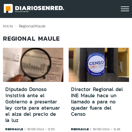
Click acá para ir directamente al contenido
Inicio
Regional
Maule
REGIONAL MAULE
Diputado Donoso
Director Regional del
insistirá ante el
INE Maule hace un
Gobierno a presentar
llamado a para no
ley corta para atenuar
quedar fuera del
el alza del precio de
Censo
la luz
REDMAULE
REDMAULE
18/06/2024 - 12:50
18/06/2024 - 12:46