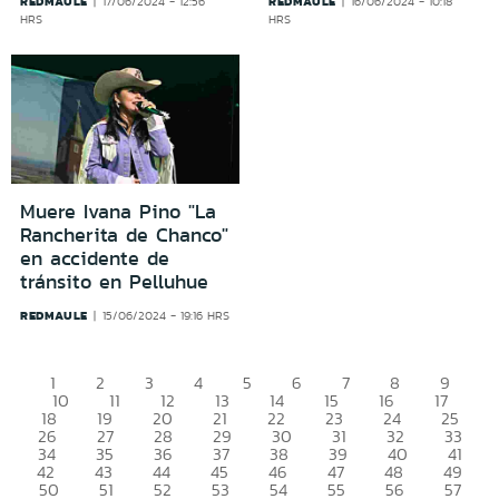
REDMAULE
REDMAULE
17/06/2024 - 12:56
16/06/2024 - 10:18
HRS
HRS
Muere Ivana Pino "La
Rancherita de Chanco"
en accidente de
tránsito en Pelluhue
REDMAULE
15/06/2024 - 19:16 HRS
1
2
3
4
5
6
7
8
9
10
11
12
13
14
15
16
17
18
19
20
21
22
23
24
25
26
27
28
29
30
31
32
33
34
35
36
37
38
39
40
41
42
43
44
45
46
47
48
49
50
51
52
53
54
55
56
57