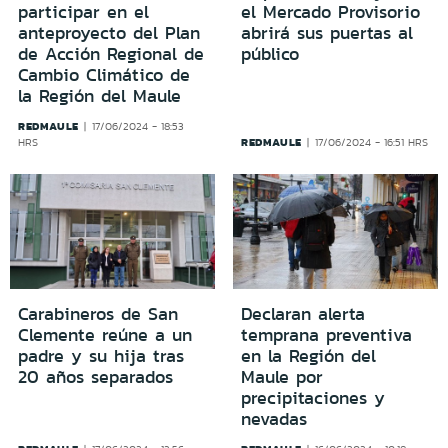
participar en el
el Mercado Provisorio
anteproyecto del Plan
abrirá sus puertas al
de Acción Regional de
público
Cambio Climático de
la Región del Maule
REDMAULE
17/06/2024 - 18:53
REDMAULE
HRS
17/06/2024 - 16:51 HRS
Carabineros de San
Declaran alerta
Clemente reúne a un
temprana preventiva
padre y su hija tras
en la Región del
20 años separados
Maule por
precipitaciones y
nevadas