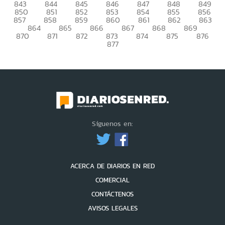
843
844
845
846
847
848
849
850
851
852
853
854
855
856
857
858
859
860
861
862
863
864
865
866
867
868
869
870
871
872
873
874
875
876
877
Síguenos en:
ACERCA DE DIARIOS EN RED
COMERCIAL
CONTÁCTENOS
AVISOS LEGALES