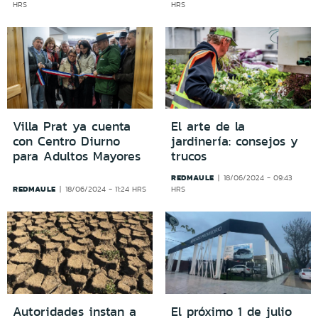
HRS
HRS
Villa Prat ya cuenta
El arte de la
con Centro Diurno
jardinería: consejos y
para Adultos Mayores
trucos
REDMAULE
18/06/2024 - 09:43
REDMAULE
18/06/2024 - 11:24 HRS
HRS
Autoridades instan a
El próximo 1 de julio