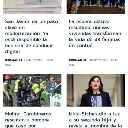
San Javier da un paso
La espera obtuvo
clave en
resultado: nuevas
modernización: Ya
viviendas transforman
está disponible la
la vida de 43 familias
licencia de conducir
en Lontué
digital
REDMAULE
REDMAULE
04/07/2025 - 11:58
04/07/2025 - 10:37
HRS
HRS
Molina: Carabineros
Izkia Siches dio a luz
rescatan a hombre
a su segunda hija y
que cayó por
revela el nombre de la