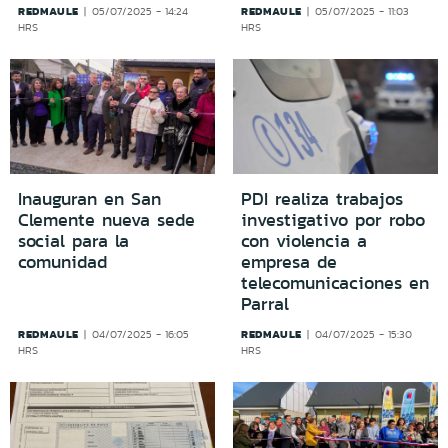
REDMAULE
REDMAULE
05/07/2025 - 14:24
05/07/2025 - 11:03
HRS
HRS
Inauguran en San
PDI realiza trabajos
Clemente nueva sede
investigativo por robo
social para la
con violencia a
comunidad
empresa de
telecomunicaciones en
Parral
REDMAULE
REDMAULE
04/07/2025 - 16:05
04/07/2025 - 15:30
HRS
HRS