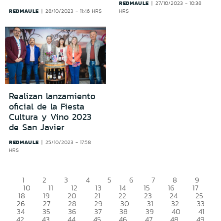
REDMAULE
27/10/2023 - 10:38
REDMAULE
28/10/2023 - 11:46 HRS
HRS
Realizan lanzamiento
oficial de la Fiesta
Cultura y Vino 2023
de San Javier
REDMAULE
25/10/2023 - 17:58
HRS
1
2
3
4
5
6
7
8
9
10
11
12
13
14
15
16
17
18
19
20
21
22
23
24
25
26
27
28
29
30
31
32
33
34
35
36
37
38
39
40
41
42
43
44
45
46
47
48
49