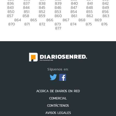
836
837
838
839
840
841
842
843
844
845
846
847
848
849
850
851
852
853
854
855
856
857
858
859
860
861
862
863
864
865
866
867
868
869
870
871
872
873
874
875
876
877
Síguenos en:
ACERCA DE DIARIOS EN RED
COMERCIAL
CONTÁCTENOS
AVISOS LEGALES