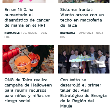
En un 15 % ha
Sistema frontal:
aumentado el
Viento arrasa con un
diagnóstico de cáncer
techo en macroferia
de mama en el HRT
de Talca
REDMAULE
REDMAULE
30/10/2023 - 09:22
29/10/2023 - 09:32
HRS
HRS
ONG de Talca realiza
Con éxito se
campaña de Halloween
desarrolló el primer
para reunir recursos
taller del Plan
para niños y niñas en
Estratégico de Energía
riesgo social
de la Región del
Maule