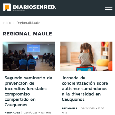
Click acá para ir directamente al contenido
Inicio
Regional
Maule
REGIONAL MAULE
Segundo seminario de
Jornada de
prevención de
concientización sobre
incendios forestales:
autismo: sumándonos
compromiso
a la diversidad en
compartido en
Cauquenes
Cauquenes
REDMAULE
02/11/2023 - 16:05
REDMAULE
02/11/2023 - 16:11 HRS
HRS