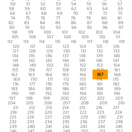
50
51
52
53
54
55
56
57
58
59
60
61
62
63
64
65
66
67
68
69
70
71
72
73
74
75
76
77
78
79
80
81
82
83
84
85
86
87
88
89
90
91
92
93
94
95
96
97
98
99
100
101
102
103
104
105
106
107
108
109
110
111
112
113
114
115
116
117
118
119
120
121
122
123
124
125
126
127
128
129
130
131
132
133
134
135
136
137
138
139
140
141
142
143
144
145
146
147
148
149
150
151
152
153
154
155
156
157
158
159
160
161
167
162
163
164
165
166
168
169
170
171
172
173
174
175
176
177
178
179
180
181
182
183
184
185
186
187
188
189
190
191
192
193
194
195
196
197
198
199
200
201
202
203
204
205
206
207
208
209
210
211
212
213
214
215
216
217
218
219
220
221
222
223
224
225
226
227
228
229
230
231
232
233
234
235
236
237
238
239
240
241
242
243
244
245
246
247
248
249
250
251
252