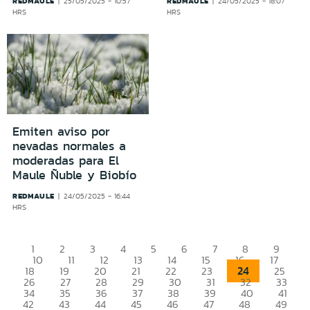
REDMAULE
REDMAULE
25/05/2025 - 10:57
24/05/2025 - 18:07
HRS
HRS
Emiten aviso por
nevadas normales a
moderadas para El
Maule Ñuble y Biobío
REDMAULE
24/05/2025 - 16:44
HRS
1
2
3
4
5
6
7
8
9
10
11
12
13
14
15
16
17
24
18
19
20
21
22
23
25
26
27
28
29
30
31
32
33
34
35
36
37
38
39
40
41
42
43
44
45
46
47
48
49