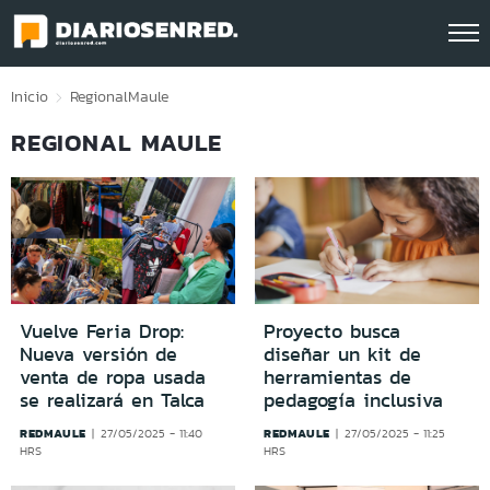
Click acá para ir directamente al contenido
Inicio
Regional
Maule
REGIONAL MAULE
Vuelve Feria Drop:
Proyecto busca
Nueva versión de
diseñar un kit de
venta de ropa usada
herramientas de
se realizará en Talca
pedagogía inclusiva
REDMAULE
REDMAULE
27/05/2025 - 11:40
27/05/2025 - 11:25
HRS
HRS