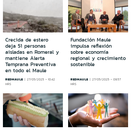
Crecida de estero
Fundación Maule
deja 51 personas
impulsa reflexión
aisladas en Romeral y
sobre economía
mantiene Alerta
regional y crecimiento
Temprana Preventiva
sostenible
en todo el Maule
REDMAULE
REDMAULE
27/05/2025 - 10:42
27/05/2025 - 09:57
HRS
HRS