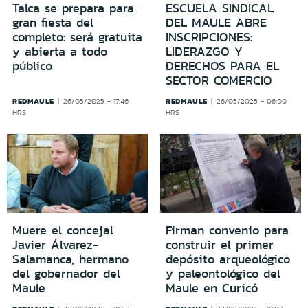
Talca se prepara para
ESCUELA SINDICAL
gran fiesta del
DEL MAULE ABRE
completo: será gratuita
INSCRIPCIONES:
y abierta a todo
LIDERAZGO Y
público
DERECHOS PARA EL
SECTOR COMERCIO
REDMAULE
REDMAULE
26/05/2025 - 17:46
26/05/2025 - 06:00
HRS
HRS
Muere el concejal
Firman convenio para
Javier Álvarez-
construir el primer
Salamanca, hermano
depósito arqueológico
del gobernador del
y paleontológico del
Maule
Maule en Curicó