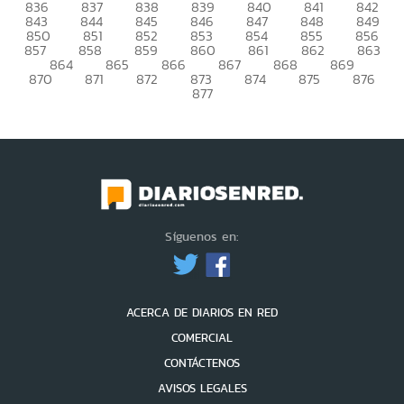
836
837
838
839
840
841
842
843
844
845
846
847
848
849
850
851
852
853
854
855
856
857
858
859
860
861
862
863
864
865
866
867
868
869
870
871
872
873
874
875
876
877
Síguenos en:
ACERCA DE DIARIOS EN RED
COMERCIAL
CONTÁCTENOS
AVISOS LEGALES