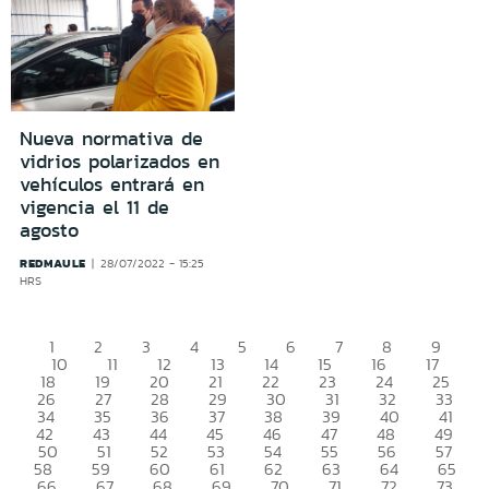
Nueva normativa de
vidrios polarizados en
vehículos entrará en
vigencia el 11 de
agosto
REDMAULE
28/07/2022 - 15:25
HRS
1
2
3
4
5
6
7
8
9
10
11
12
13
14
15
16
17
18
19
20
21
22
23
24
25
26
27
28
29
30
31
32
33
34
35
36
37
38
39
40
41
42
43
44
45
46
47
48
49
50
51
52
53
54
55
56
57
58
59
60
61
62
63
64
65
66
67
68
69
70
71
72
73