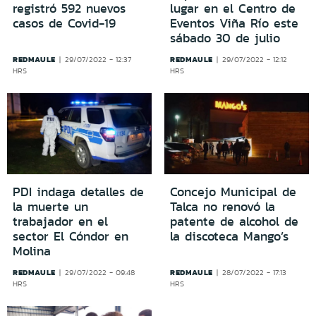
registró 592 nuevos
lugar en el Centro de
casos de Covid-19
Eventos Viña Río este
sábado 30 de julio
REDMAULE
REDMAULE
29/07/2022 - 12:37
29/07/2022 - 12:12
HRS
HRS
PDI indaga detalles de
Concejo Municipal de
la muerte un
Talca no renovó la
trabajador en el
patente de alcohol de
sector El Cóndor en
la discoteca Mango’s
Molina
REDMAULE
REDMAULE
29/07/2022 - 09:48
28/07/2022 - 17:13
HRS
HRS