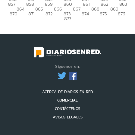
857
858
859
860
861
862
863
864
865
866
867
868
869
870
871
872
873
874
875
876
877
Síguenos en:
ACERCA DE DIARIOS EN RED
COMERCIAL
CONTÁCTENOS
AVISOS LEGALES