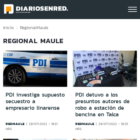
Click acá para ir directamente al contenido
Inicio
Regional
Maule
REGIONAL MAULE
PDI investiga supuesto
PDI detuvo a los
secuestro a
presuntos autores de
empresario linarense
robo a estación de
bencina en Talca
REDMAULE
REDMAULE
29/07/2022 - 19:31
29/07/2022 - 19:25
HRS
HRS