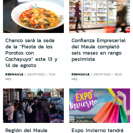
Chanco será la sede
Confianza Empresarial
de la “Fiesta de los
del Maule completó
Porotos con
seis meses en rango
Cochayuyo” este 13 y
pesimista
14 de agosto
REDMAULE
REDMAULE
29/07/2022 - 17:34
29/07/2022 - 16:20
HRS
HRS
Región del Maule
Expo invierno tendrá