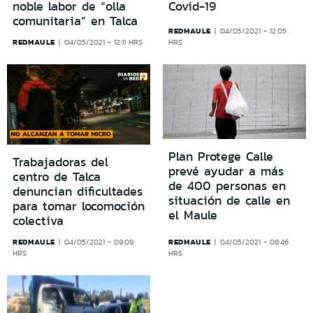
noble labor de “olla
Covid-19
comunitaria” en Talca
REDMAULE
04/05/2021 - 12:05
REDMAULE
04/05/2021 - 12:11 HRS
HRS
Plan Protege Calle
Trabajadoras del
prevé ayudar a más
centro de Talca
de 400 personas en
denuncian dificultades
situación de calle en
para tomar locomoción
el Maule
colectiva
REDMAULE
REDMAULE
04/05/2021 - 09:09
04/05/2021 - 08:46
HRS
HRS