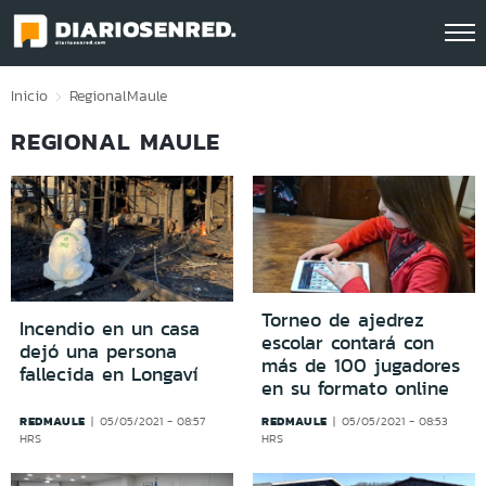
Click acá para ir directamente al contenido
Inicio
Regional
Maule
REGIONAL MAULE
Torneo de ajedrez
Incendio en un casa
escolar contará con
dejó una persona
más de 100 jugadores
fallecida en Longaví
en su formato online
REDMAULE
REDMAULE
05/05/2021 - 08:57
05/05/2021 - 08:53
HRS
HRS