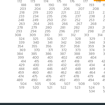
172
173
174
175
176
177
178
188
189
190
191
192
193
1
203
204
205
206
207
208
218
219
220
221
222
223
2
233
234
235
236
237
238
248
249
250
251
252
253
2
263
264
265
266
267
268
278
279
280
281
282
283
2
293
294
295
296
297
298
2
308
309
310
311
312
313
314
324
325
326
327
328
329
339
340
341
342
343
344
354
355
356
357
358
359
3
369
370
371
372
373
374
3
384
385
386
387
388
389
399
400
401
402
403
404
414
415
416
417
418
419
4
429
430
431
432
433
434
444
445
446
447
448
449
459
460
461
462
463
464
474
475
476
477
478
479
4
489
490
491
492
493
494
4
504
505
506
507
508
509
519
520
521
522
523
524
5
534