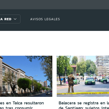
A RED
AVISOS LEGALES
es en Talca resultaron
Balacera se registra en 
as tras consumir
de Santiago: sujetos int