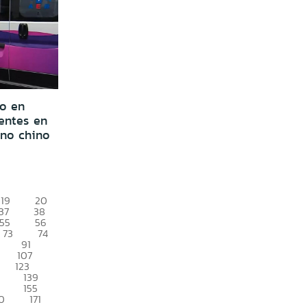
io en
uentes en
no chino
19
20
37
38
55
56
73
74
91
107
123
139
155
0
171