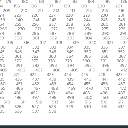
179
180
181
182
183
184
185
186
94
195
196
197
198
199
200
201
209
210
211
212
213
214
215
216
24
225
226
227
228
229
230
231
239
240
241
242
243
244
245
246
54
255
256
257
258
259
260
261
269
270
271
272
273
274
275
276
84
285
286
287
288
289
290
291
99
300
301
302
303
304
305
306
315
316
317
318
319
320
321
32
330
331
332
333
334
335
336
337
345
346
347
348
349
350
351
352
60
361
362
363
364
365
366
367
75
376
377
378
379
380
381
382
390
391
392
393
394
395
396
397
405
406
407
408
409
410
411
412
20
421
422
423
424
425
426
427
435
436
437
438
439
440
441
442
450
451
452
453
454
455
456
457
465
466
467
468
469
470
471
472
80
481
482
483
484
485
486
487
95
496
497
498
499
500
501
502
510
511
512
513
514
515
516
517
25
526
527
528
529
530
531
532
535
536
537
538