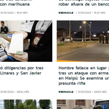
s con marihuana
robar afuera de un banc
REDMAULE
31/10/2023 - 16:41 HRS
31/10/2023 - 15:47 HRS
zó diligencias por tres
Hombre fallece en lugar 
Linares y San Javier
tras un ataque con arma
en Maipú: Se examina u
presunta riña
REDMAULE
31/10/2023 - 09:34 HRS
31/10/2023 - 09:33 HRS