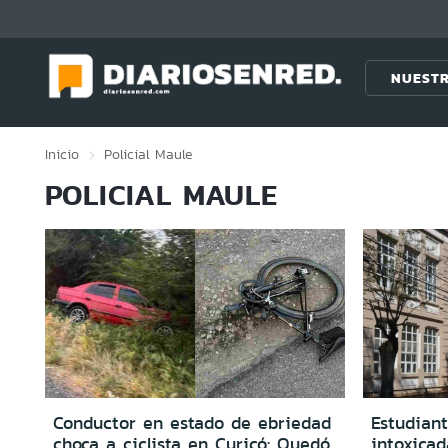
Click acá para ir directamente al contenido
NUESTR
Inicio
Policial
Maule
POLICIAL MAULE
Conductor en estado de ebriedad
Estudiant
choca a ciclista en Curicó: Quedó
intoxicad