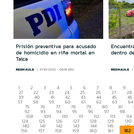
Prisión preventiva para acusado
Encuentr
de homicidio en riña mortal en
dentro d
Talca
REDMAULE
REDMAULE
31/10/2023 - 09:18 HRS
1
2
3
4
5
6
7
8
9
21
22
23
24
25
26
27
28
39
40
41
42
43
44
45
46
57
58
59
60
61
62
63
64
75
76
77
78
79
80
81
92
93
94
95
96
97
98
108
109
110
111
112
113
114
124
125
126
127
128
129
130
140
141
142
143
144
145
146
162
156
157
158
159
160
161