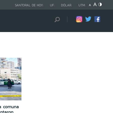
SANTORAL DE HOY:
UF:
DÓLAR:
UTM:
la comuna
entaron