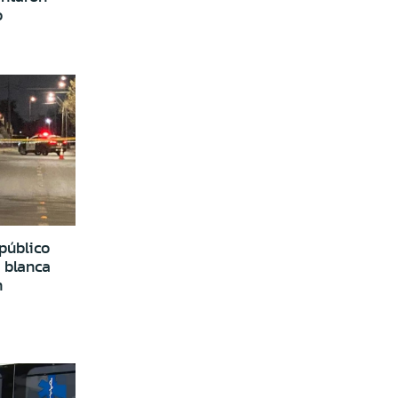
o
público
 blanca
n