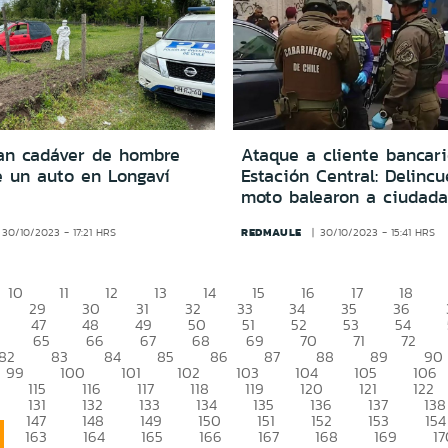
an cadáver de hombre
Ataque a cliente bancar
e un auto en Longaví
Estación Central: Delinc
moto balearon a ciudada
REDMAULE
30/10/2023 - 17:21 HRS
30/10/2023 - 15:41 HRS
10
11
12
13
14
15
16
17
18
29
30
31
32
33
34
35
36
47
48
49
50
51
52
53
54
65
66
67
68
69
70
71
72
82
83
84
85
86
87
88
89
90
99
100
101
102
103
104
105
106
115
116
117
118
119
120
121
122
131
132
133
134
135
136
137
138
147
148
149
150
151
152
153
154
163
164
165
166
167
168
169
17