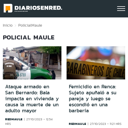
Click acá para ir directamente al contenido
Inicio
Policial
Maule
POLICIAL MAULE
Ataque armado en
Femicidio en Renca:
San Bernardo: Bala
Sujeto apuñaló a su
impacta en vivienda y
pareja y luego se
causa la muerte de un
escondió en una
adulto mayor
barbería
REDMAULE
27/10/2023 - 12:54
REDMAULE
HRS
27/10/2023 - 11:21 HRS