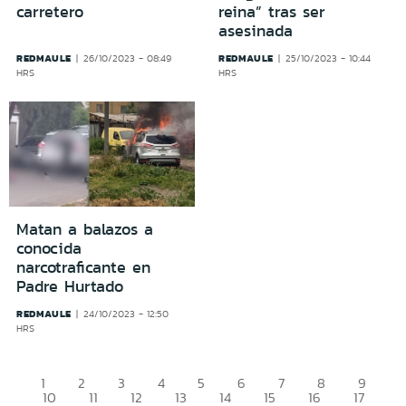
carretero
reina” tras ser
asesinada
REDMAULE
REDMAULE
26/10/2023 - 08:49
25/10/2023 - 10:44
HRS
HRS
Matan a balazos a
conocida
narcotraficante en
Padre Hurtado
REDMAULE
24/10/2023 - 12:50
HRS
1
2
3
4
5
6
7
8
9
10
11
12
13
14
15
16
17