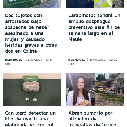
Dos sujetos son
Carabineros tendrá un
arrestados bajo
amplio despliegue
sospecha de haber
preventivo este fin de
asesinado a una
semana largo en el
mujer y causado
Maule
heridas graves a otras
dos en Colina
REDMAULE
REDMAULE
26/10/2023 - 10:41
26/10/2023 - 09:02
HRS
HRS
Can logró detectar un
Abren sumario por
kilo de marihuana
filtración de
elaborada en control
fotografías de “narco