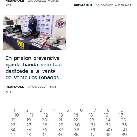
REDMAULE
20/06/2022 - 09:23
REDMAULE
HRS
19/06/2022 - 15:18 HRS
En prisión preventiva
queda banda delictual
dedicada a la venta
de vehículos robados
REDMAULE
17/06/2022 - 15:05
HRS
1
2
3
4
5
6
7
8
9
10
11
12
13
14
15
16
17
18
19
20
21
22
23
24
25
26
27
28
29
30
31
32
33
34
35
36
37
38
39
40
41
42
43
44
45
46
47
48
49