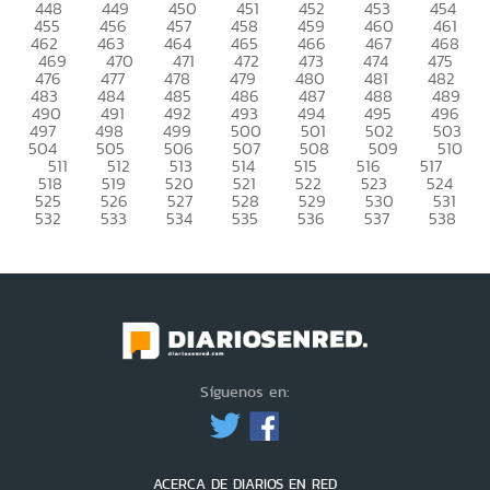
448
449
450
451
452
453
454
455
456
457
458
459
460
461
462
463
464
465
466
467
468
469
470
471
472
473
474
475
476
477
478
479
480
481
482
483
484
485
486
487
488
489
490
491
492
493
494
495
496
497
498
499
500
501
502
503
504
505
506
507
508
509
510
511
512
513
514
515
516
517
518
519
520
521
522
523
524
525
526
527
528
529
530
531
532
533
534
535
536
537
538
Síguenos en:
ACERCA DE DIARIOS EN RED