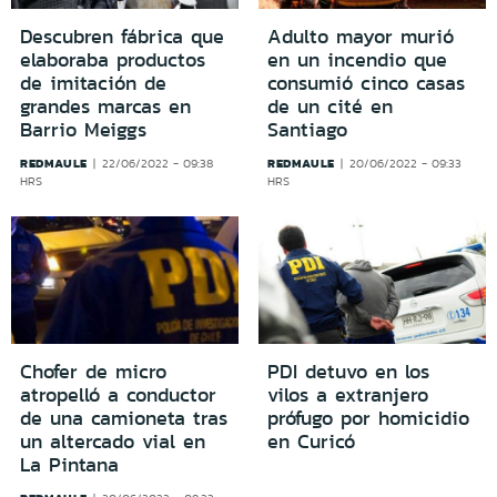
Descubren fábrica que
Adulto mayor murió
elaboraba productos
en un incendio que
de imitación de
consumió cinco casas
grandes marcas en
de un cité en
Barrio Meiggs
Santiago
REDMAULE
REDMAULE
22/06/2022 - 09:38
20/06/2022 - 09:33
HRS
HRS
Chofer de micro
PDI detuvo en los
atropelló a conductor
vilos a extranjero
de una camioneta tras
prófugo por homicidio
un altercado vial en
en Curicó
La Pintana