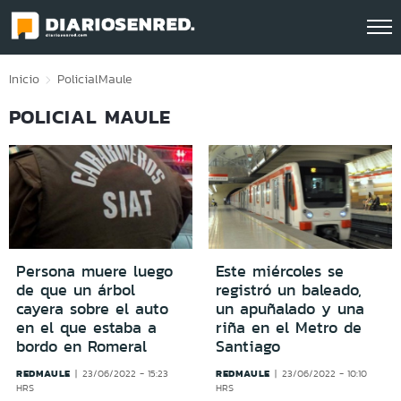
Click acá para ir directamente al contenido
Inicio
Policial
Maule
POLICIAL MAULE
Persona muere luego
Este miércoles se
de que un árbol
registró un baleado,
cayera sobre el auto
un apuñalado y una
en el que estaba a
riña en el Metro de
bordo en Romeral
Santiago
REDMAULE
REDMAULE
23/06/2022 - 15:23
23/06/2022 - 10:10
HRS
HRS