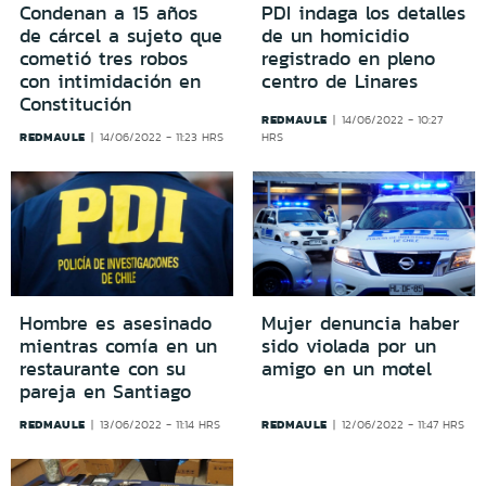
Condenan a 15 años
PDI indaga los detalles
de cárcel a sujeto que
de un homicidio
cometió tres robos
registrado en pleno
con intimidación en
centro de Linares
Constitución
REDMAULE
14/06/2022 - 10:27
REDMAULE
14/06/2022 - 11:23 HRS
HRS
Hombre es asesinado
Mujer denuncia haber
mientras comía en un
sido violada por un
restaurante con su
amigo en un motel
pareja en Santiago
REDMAULE
REDMAULE
13/06/2022 - 11:14 HRS
12/06/2022 - 11:47 HRS