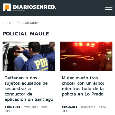
Click acá para ir directamente al contenido
Inicio
Policial
Maule
POLICIAL MAULE
Detienen a dos
Mujer murió tras
sujetos acusados de
chocar con un árbol
secuestrar a
mientras huía de la
conductor de
policía en Lo Prado
aplicación en Santiago
REDMAULE
REDMAULE
17/06/2022 - 09:17
17/06/2022 - 09:04
HRS
HRS