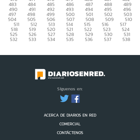
483
484
485
486
487
488
489
490
491
492
493
494
495
496
497
498
499
500
501
502
503
504
505
506
507
508
509
510
511
512
513
514
515
516
517
518
519
520
521
522
523
524
525
526
527
528
529
530
531
532
533
534
535
536
537
538
Síguenos en:
ACERCA DE DIARIOS EN RED
COMERCIAL
CONTÁCTENOS