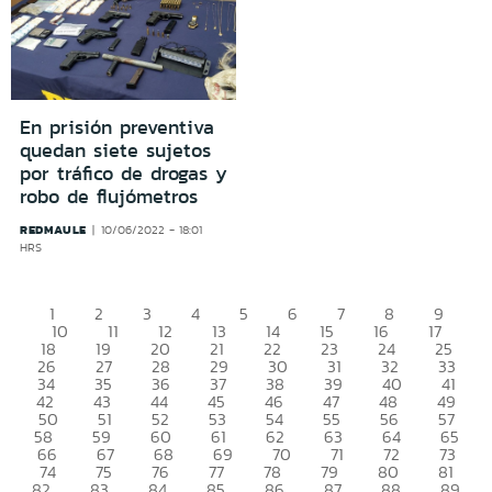
En prisión preventiva
quedan siete sujetos
por tráfico de drogas y
robo de flujómetros
REDMAULE
10/06/2022 - 18:01
HRS
1
2
3
4
5
6
7
8
9
10
11
12
13
14
15
16
17
18
19
20
21
22
23
24
25
26
27
28
29
30
31
32
33
34
35
36
37
38
39
40
41
42
43
44
45
46
47
48
49
50
51
52
53
54
55
56
57
58
59
60
61
62
63
64
65
66
67
68
69
70
71
72
73
74
75
76
77
78
79
80
81
82
83
84
85
86
87
88
89