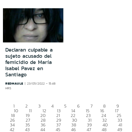
Declaran culpable a
sujeto acusado del
femicidio de María
Isabel Pavez en
Santiago
REDMAULE
23/05/2022 - 15:48
HRS
1
2
3
4
5
6
7
8
9
10
11
12
13
14
15
16
17
18
19
20
21
22
23
24
25
26
27
28
29
30
31
32
33
34
35
36
37
38
39
40
41
42
43
44
45
46
47
48
49