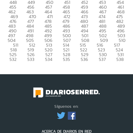
448
449
450
451
452
453
454
455
456
457
458
459
460
461
462
463
464
465
466
467
468
469
470
471
472
473
474
475
476
477
478
479
480
481
482
483
484
485
486
487
488
489
490
491
492
493
494
495
496
497
498
499
500
501
502
503
504
505
506
507
508
509
510
511
512
513
514
515
516
517
518
519
520
521
522
523
524
525
526
527
528
529
530
531
532
533
534
535
536
537
538
Síguenos en:
ACERCA DE DIARIOS EN RED