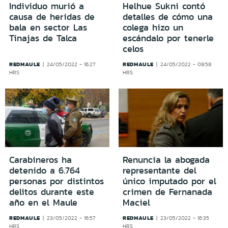
Individuo murió a
Helhue Sukni contó
causa de heridas de
detalles de cómo una
bala en sector Las
colega hizo un
Tinajas de Talca
escándalo por tenerle
celos
REDMAULE
REDMAULE
24/05/2022 - 16:27
24/05/2022 - 09:58
HRS
HRS
Carabineros ha
Renuncia la abogada
detenido a 6.764
representante del
personas por distintos
único imputado por el
delitos durante este
crimen de Fernanada
año en el Maule
Maciel
REDMAULE
REDMAULE
23/05/2022 - 16:57
23/05/2022 - 16:35
HRS
HRS