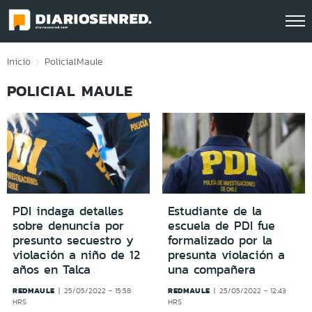
Click acá para ir directamente al contenido
Inicio
Policial
Maule
POLICIAL MAULE
PDI indaga detalles
Estudiante de la
sobre denuncia por
escuela de PDI fue
presunto secuestro y
formalizado por la
violación a niño de 12
presunta violación a
años en Talca
una compañera
REDMAULE
REDMAULE
25/05/2022 - 15:58
25/05/2022 - 12:43
HRS
HRS