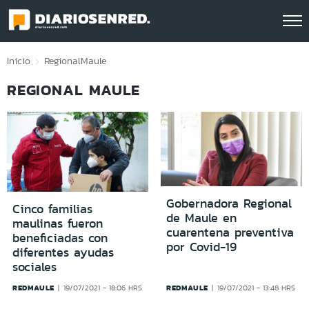
Click acá para ir directamente al contenido
Inicio
Regional
Maule
REGIONAL MAULE
Gobernadora Regional
Cinco familias
de Maule en
maulinas fueron
cuarentena preventiva
beneficiadas con
por Covid-19
diferentes ayudas
sociales
REDMAULE
REDMAULE
19/07/2021 - 18:06 HRS
19/07/2021 - 13:48 HRS