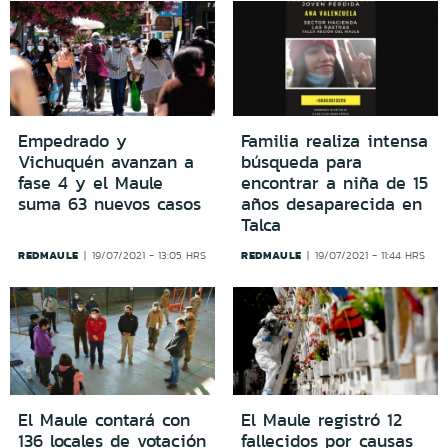
Empedrado y
Familia realiza intensa
Vichuquén avanzan a
búsqueda para
fase 4 y el Maule
encontrar a niña de 15
suma 63 nuevos casos
años desaparecida en
Talca
REDMAULE
REDMAULE
19/07/2021 - 13:05 HRS
19/07/2021 - 11:44 HRS
El Maule contará con
El Maule registró 12
136 locales de votación
fallecidos por causas