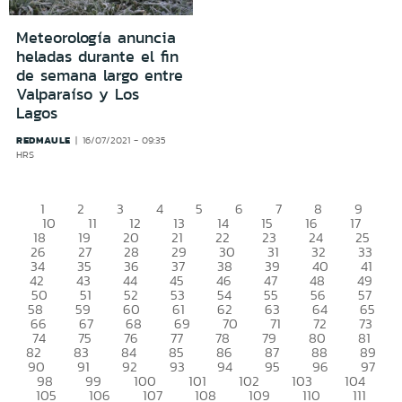
Meteorología anuncia
heladas durante el fin
de semana largo entre
Valparaíso y Los
Lagos
REDMAULE
16/07/2021 - 09:35
HRS
1
2
3
4
5
6
7
8
9
10
11
12
13
14
15
16
17
18
19
20
21
22
23
24
25
26
27
28
29
30
31
32
33
34
35
36
37
38
39
40
41
42
43
44
45
46
47
48
49
50
51
52
53
54
55
56
57
58
59
60
61
62
63
64
65
66
67
68
69
70
71
72
73
74
75
76
77
78
79
80
81
82
83
84
85
86
87
88
89
90
91
92
93
94
95
96
97
98
99
100
101
102
103
104
105
106
107
108
109
110
111